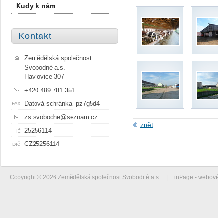
Kudy k nám
Kontakt
Zemědělská společnost
Svobodné a.s.
Havlovice 307
+420 499 781 351
Datová schránka: pz7g5d4
FAX
zs.svobodne@seznam.cz
zpět
25256114
IČ
CZ25256114
DIČ
Copyright © 2026 Zemědělská společnost Svobodné a.s.
|
inPage -
webové