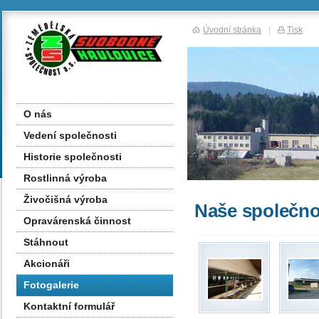
Úvodní stránka
|
Tisk
O nás
Vedení společnosti
Historie společnosti
Rostlinná výroba
Živočišná výroba
Naše společno
Opravárenská činnost
Stáhnout
Akcionáři
Fotogalerie
Kontaktní formulář